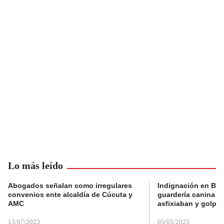
Lo más leído
Abogados señalan como irregulares
Indignación en Bog
convenios ente alcaldía de Cúcuta y
guardería canina e
AMC
asfixiaban y golpe
13/07/2023
05/05/2025