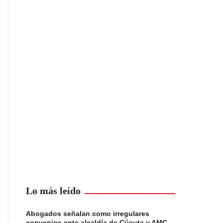
Lo más leído
Abogados señalan como irregulares
convenios ente alcaldía de Cúcuta y AMC