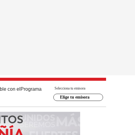
Selecciona tu emisora
ble con el
Programa
Elige tu emisora