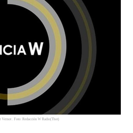
er Vernot . Foto: Redacción W Radio
(
Thot
)