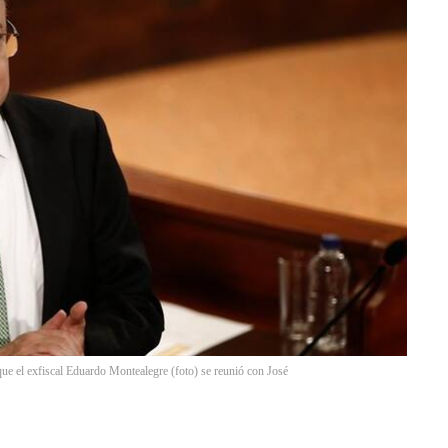
que el exfiscal Eduardo Montealegre (foto) se reunió con José