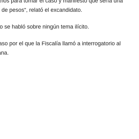
rios para tomar el caso y manifestó que sería una
de pesos”, relató el excandidato.
o se habló sobre ningún tema ilícito.
aso por el que la
Fiscalía llamó a interrogatorio al
ana
.