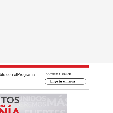
Selecciona tu emisora
ble con el
Programa
Elige tu emisora