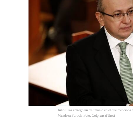
Julio Elías entregó un testimonio en el que menciona 
Mendoza Fortich. Foto: Colprensa
(
Thot
)