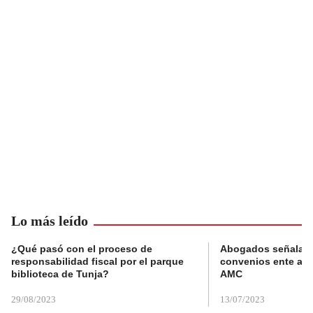
Lo más leído
¿Qué pasó con el proceso de
Abogados señalan 
responsabilidad fiscal por el parque
convenios ente alc
biblioteca de Tunja?
AMC
29/08/2023
13/07/2023