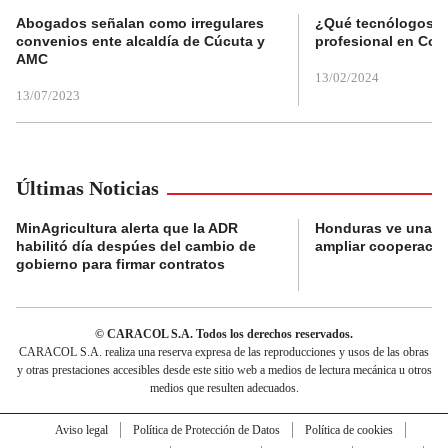
Abogados señalan como irregulares
¿Qué tecnólogos re
convenios ente alcaldía de Cúcuta y
profesional en Col
AMC
13/02/2024
13/07/2023
Últimas Noticias
MinAgricultura alerta que la ADR
Honduras ve una o
habilitó día despúes del cambio de
ampliar cooperaci
gobierno para firmar contratos
© CARACOL S.A. Todos los derechos reservados.
CARACOL S.A. realiza una reserva expresa de las reproducciones y usos de las obras
y otras prestaciones accesibles desde este sitio web a medios de lectura mecánica u otros
medios que resulten adecuados.
Aviso legal
Política de Protección de Datos
Política de cookies