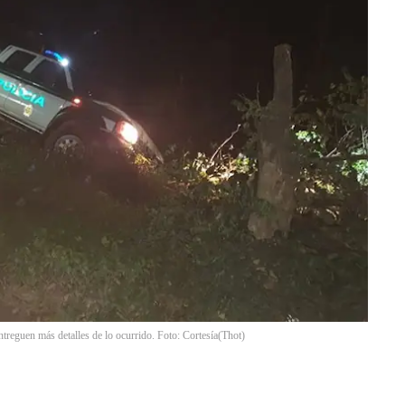
ntreguen más detalles de lo ocurrido. Foto: Cortesía
(
Thot
)