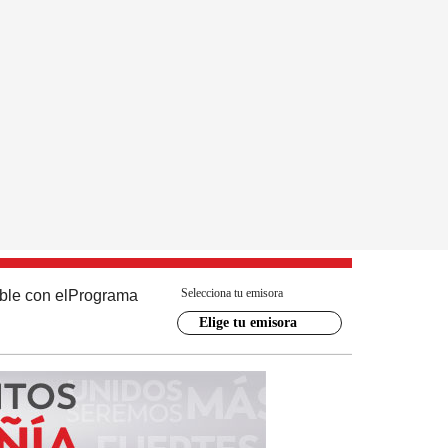
Selecciona tu emisora
ble con el
Programa
Elige tu emisora