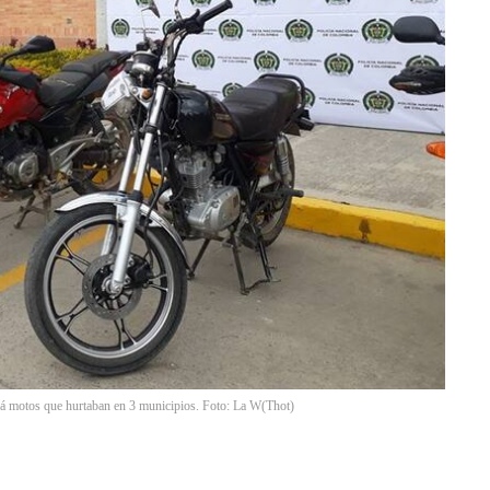
cá motos que hurtaban en 3 municipios. Foto: La W
(
Thot
)