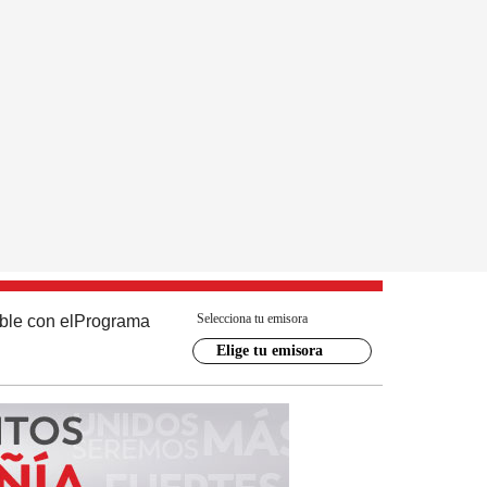
Selecciona tu emisora
ble con el
Programa
Elige tu emisora