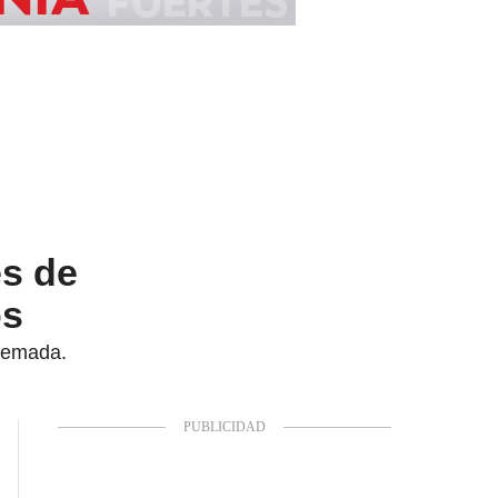
es de
os
quemada.