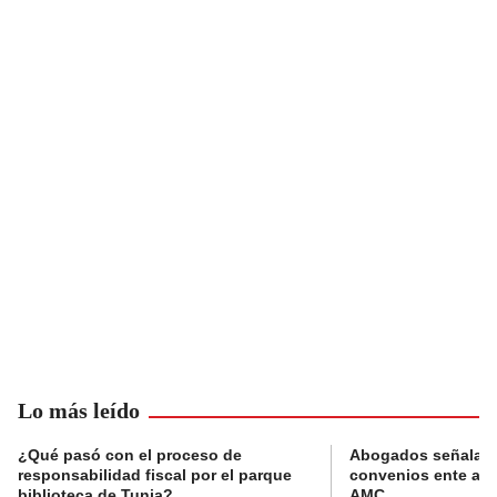
Lo más leído
¿Qué pasó con el proceso de
Abogados señalan 
responsabilidad fiscal por el parque
convenios ente alc
biblioteca de Tunja?
AMC