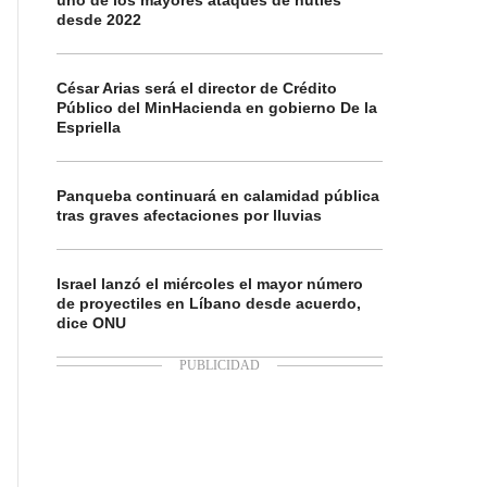
uno de los mayores ataques de hutíes
desde 2022
César Arias será el director de Crédito
Público del MinHacienda en gobierno De la
Espriella
Panqueba continuará en calamidad pública
tras graves afectaciones por lluvias
Israel lanzó el miércoles el mayor número
de proyectiles en Líbano desde acuerdo,
dice ONU