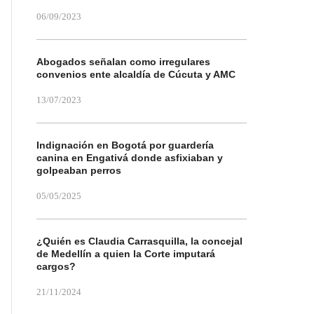
06/09/2023
Abogados señalan como irregulares
convenios ente alcaldía de Cúcuta y AMC
13/07/2023
Indignación en Bogotá por guardería
canina en Engativá donde asfixiaban y
golpeaban perros
05/05/2025
¿Quién es Claudia Carrasquilla, la concejal
de Medellín a quien la Corte imputará
cargos?
21/11/2024