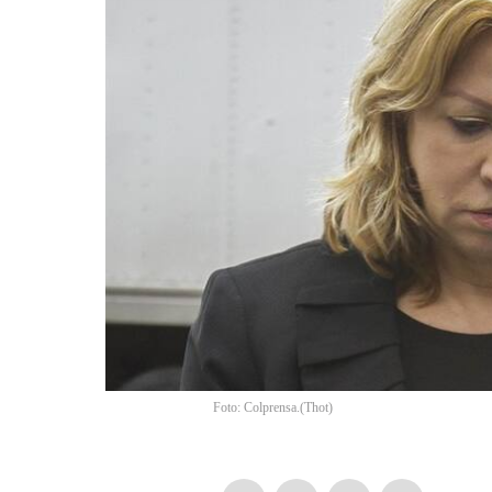
Foto: Colprensa.
(
Thot
)