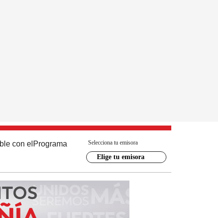
Selecciona tu emisora
ble con el
Programa
Elige tu emisora