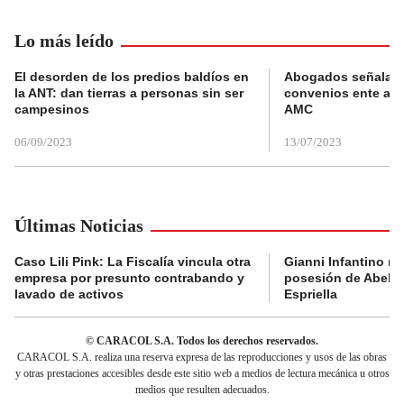
Lo más leído
El desorden de los predios baldíos en
Abogados señalan 
la ANT: dan tierras a personas sin ser
convenios ente alc
campesinos
AMC
06/09/2023
13/07/2023
Últimas Noticias
Caso Lili Pink: La Fiscalía vincula otra
Gianni Infantino no 
empresa por presunto contrabando y
posesión de Abelar
lavado de activos
Espriella
© CARACOL S.A. Todos los derechos reservados.
CARACOL S.A. realiza una reserva expresa de las reproducciones y usos de las obras
y otras prestaciones accesibles desde este sitio web a medios de lectura mecánica u otros
medios que resulten adecuados.