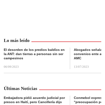
Lo más leído
El desorden de los predios baldíos en
Abogados señalan 
la ANT: dan tierras a personas sin ser
convenios ente alc
campesinos
AMC
06/09/2023
13/07/2023
Últimas Noticias
Embajadora pidió acuerdo judicial por
Conmebol expresó
presos en Haití, pero Cancillería dijo
“preocupación por 