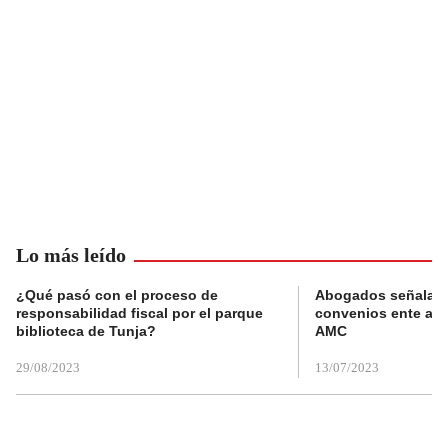
Lo más leído
¿Qué pasó con el proceso de
Abogados señalan 
responsabilidad fiscal por el parque
convenios ente alc
biblioteca de Tunja?
AMC
29/08/2023
13/07/2023