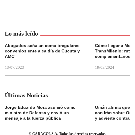
Lo más leído
Abogados señalan como irregulares
Cómo llegar a Mons
convenios ente alcaldía de Cúcuta y
TransMilenio: rutas
AMC
complementarios
13/07/2023
19/03/2024
Últimas Noticias
Jorge Eduardo Mora asumió como
Omán afirma que n
ministro de Defensa y envió un
con Irán sobre Orm
mensaje a la fuerza pública
y advierte contra a
© CARACOL S.A. Todos los derechos reservados.