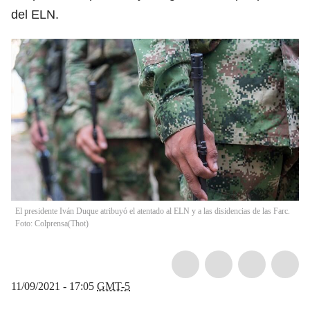
del ELN.
El presidente Iván Duque atribuyó el atentado al ELN y a las disidencias de las Farc.
Foto: Colprensa
(
Thot
)
11/09/2021 - 17:05
GMT-5