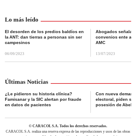
Lo más leído
El desorden de los predios baldíos en
Abogados señalan 
la ANT: dan tierras a personas sin ser
convenios ente alc
campesinos
AMC
06/09/2023
13/07/2023
Últimas Noticias
¿Le pidieron su historia clínica?
Con nueva demanda
Famisanar y la SIC alertan por fraude
electoral, piden s
en datos de pacientes
posesión de Abelard
© CARACOL S.A. Todos los derechos reservados.
CARACOL S.A. realiza una reserva expresa de las reproducciones y usos de las obras