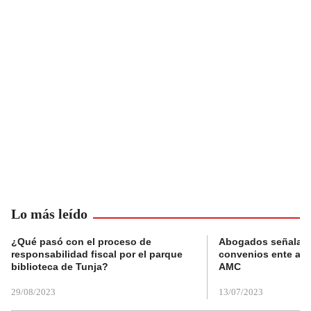
Lo más leído
¿Qué pasó con el proceso de
Abogados señalan 
responsabilidad fiscal por el parque
convenios ente alc
biblioteca de Tunja?
AMC
29/08/2023
13/07/2023