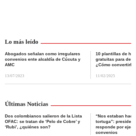
Lo más leído
Abogados señalan como irregulares
10 plantillas de hoj
convenios ente alcaldía de Cúcuta y
gratuitas para des
AMC
¿Cómo convertirla
13/07/2023
11/02/2025
Últimas Noticias
Dos colombianos salieron de la Lista
“Nos estaban haci
OFAC: se tratan de ‘Pelo de Cobre’ y
tortuga”: presiden
‘Rubi’, ¿quiénes son?
responde por ejecu
convenios