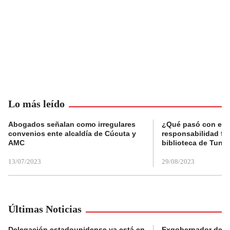
Lo más leído
Abogados señalan como irregulares
¿Qué pasó con el 
convenios ente alcaldía de Cúcuta y
responsabilidad fis
AMC
biblioteca de Tunja
13/07/2023
29/08/2023
Últimas Noticias
Delegación estadounidense ya está en
Exgobernador de Gu