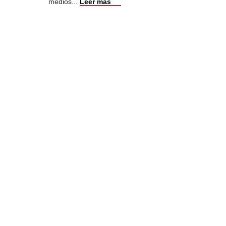
medios
...
Leer más