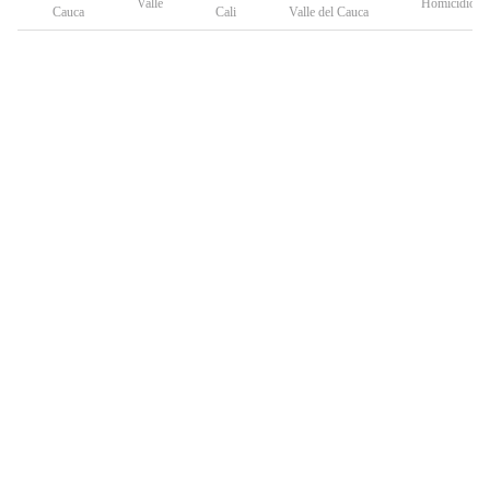
Valle
Homicidio
Cauca
Cali
Valle del Cauca