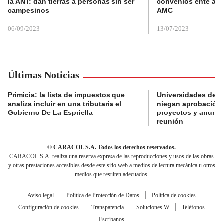
la ANT: dan tierras a personas sin ser
convenios ente alc
campesinos
AMC
06/09/2023
13/07/2023
Últimas Noticias
Primicia: la lista de impuestos que
Universidades del
analiza incluir en una tributaria el
niegan aprobación 
Gobierno De La Espriella
proyectos y anunc
reunión
© CARACOL S.A. Todos los derechos reservados.
CARACOL S.A. realiza una reserva expresa de las reproducciones y usos de las obras
y otras prestaciones accesibles desde este sitio web a medios de lectura mecánica u otros
medios que resulten adecuados.
Aviso legal
Política de Protección de Datos
Política de cookies
Configuración de cookies
Transparencia
Soluciones W
Teléfonos
Escríbanos