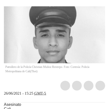
Patrullero de la Policía Christian Muñoz Restrepo. Foto: Cortesía: Policía
Metropolitana de Cali
(
Thot
)
26/06/2021 - 15:25
GMT-5
Asesinato
Cali