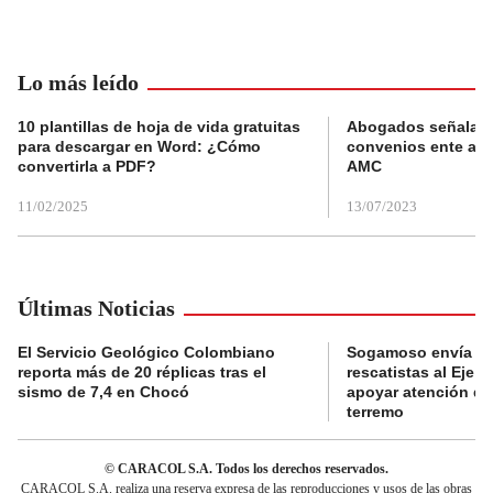
Lo más leído
10 plantillas de hoja de vida gratuitas
Abogados señalan 
para descargar en Word: ¿Cómo
convenios ente alc
convertirla a PDF?
AMC
11/02/2025
13/07/2023
Últimas Noticias
El Servicio Geológico Colombiano
Sogamoso envía eq
reporta más de 20 réplicas tras el
rescatistas al Eje C
sismo de 7,4 en Chocó
apoyar atención de
terremo
© CARACOL S.A. Todos los derechos reservados.
CARACOL S.A. realiza una reserva expresa de las reproducciones y usos de las obras