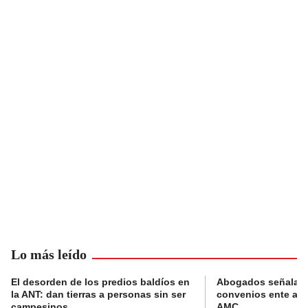
Lo más leído
El desorden de los predios baldíos en
Abogados señalan 
la ANT: dan tierras a personas sin ser
convenios ente alc
campesinos
AMC