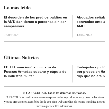
Lo más leído
El desorden de los predios baldíos en
Abogados señalan 
la ANT: dan tierras a personas sin ser
convenios ente alc
campesinos
AMC
06/09/2023
13/07/2023
Últimas Noticias
EE. UU. sancionó al ministro de
Embajadora pidió a
Fuerzas Armadas cubano y cúpula de
por presos en Haití,
la industria militar
dijo que no era nec
© CARACOL S.A. Todos los derechos reservados.
CARACOL S.A. realiza una reserva expresa de las reproducciones y usos de las obras
y otras prestaciones accesibles desde este sitio web a medios de lectura mecánica u otros
medios que resulten adecuados.