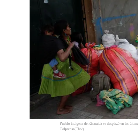
Pueblo indígena de Risaralda se desplazó en las últi
Colprensa
(
Thot
)