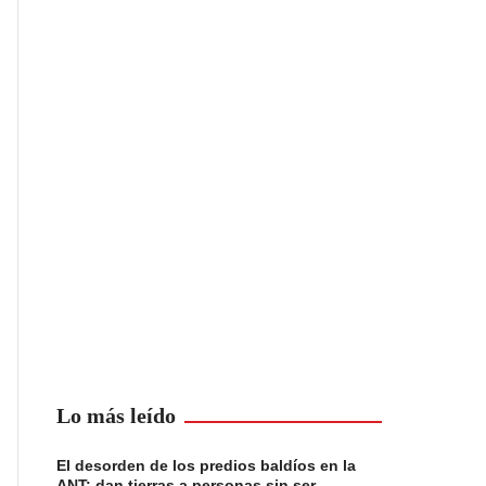
Lo más leído
El desorden de los predios baldíos en la
ANT: dan tierras a personas sin ser