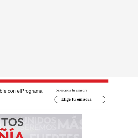
Selecciona tu emisora
ble con el
Programa
Elige tu emisora