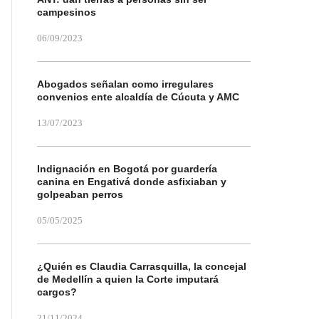
campesinos
06/09/2023
Abogados señalan como irregulares
convenios ente alcaldía de Cúcuta y AMC
13/07/2023
Indignación en Bogotá por guardería
canina en Engativá donde asfixiaban y
golpeaban perros
05/05/2025
¿Quién es Claudia Carrasquilla, la concejal
de Medellín a quien la Corte imputará
cargos?
21/11/2024