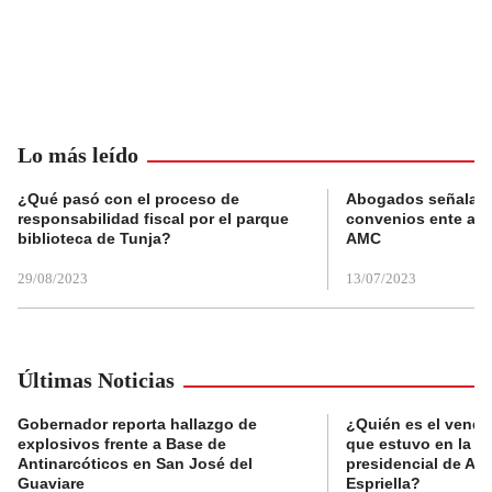
Lo más leído
¿Qué pasó con el proceso de
Abogados señalan 
responsabilidad fiscal por el parque
convenios ente alc
biblioteca de Tunja?
AMC
29/08/2023
13/07/2023
Últimas Noticias
Gobernador reporta hallazgo de
¿Quién es el vende
explosivos frente a Base de
que estuvo en la p
Antinarcóticos en San José del
presidencial de Abe
Guaviare
Espriella?