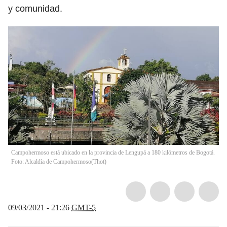
y comunidad.
Campohermoso está ubicado en la provincia de Lengupá a 180 kilómetros de Bogotá.
Foto: Alcaldía de Campohermoso
(
Thot
)
09/03/2021 - 21:26
GMT-5