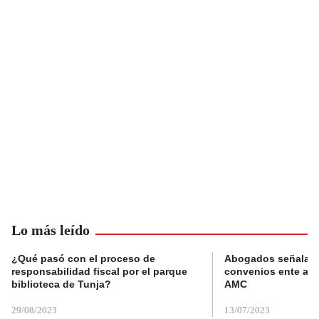
Lo más leído
¿Qué pasó con el proceso de
Abogados señalan 
responsabilidad fiscal por el parque
convenios ente alc
biblioteca de Tunja?
AMC
29/08/2023
13/07/2023