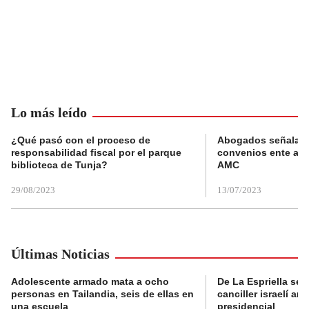
Lo más leído
¿Qué pasó con el proceso de
Abogados señalan 
responsabilidad fiscal por el parque
convenios ente alc
biblioteca de Tunja?
AMC
29/08/2023
13/07/2023
Últimas Noticias
Adolescente armado mata a ocho
De La Espriella se 
personas en Tailandia, seis de ellas en
canciller israelí a
una escuela
presidencial