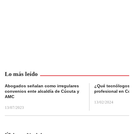
Lo más leído
Abogados señalan como irregulares
¿Qué tecnólogos re
convenios ente alcaldía de Cúcuta y
profesional en Col
AMC
13/02/2024
13/07/2023