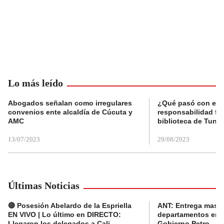
Lo más leído
Abogados señalan como irregulares
¿Qué pasó con el 
convenios ente alcaldía de Cúcuta y
responsabilidad fis
AMC
biblioteca de Tunja
13/07/2023
29/08/2023
Últimas Noticias
🔴 Posesión Abelardo de la Espriella
ANT: Entrega masiva
EN VIVO | Lo último en DIRECTO:
departamentos en e
Llegaron los delegados a Cali
Gobierno Petro