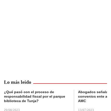
Lo más leído
¿Qué pasó con el proceso de
Abogados señalan 
responsabilidad fiscal por el parque
convenios ente alc
biblioteca de Tunja?
AMC
29/08/2023
13/07/2023