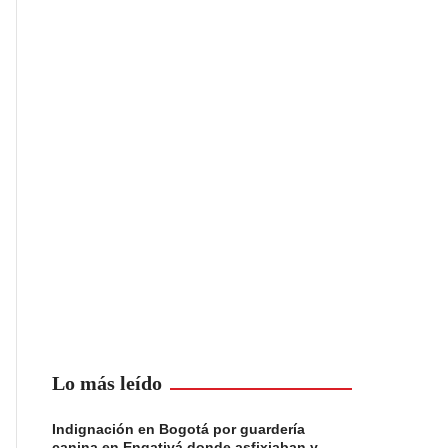
Lo más leído
Indignación en Bogotá por guardería
canina en Engativá donde asfixiaban y