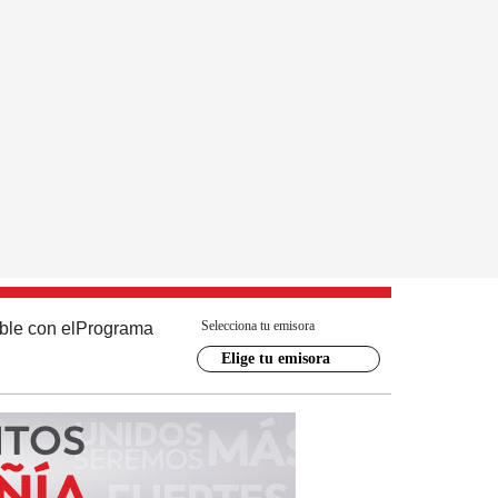
Selecciona tu emisora
ble con el
Programa
Elige tu emisora