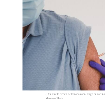
¿Qué dice la ciencia de tomar alcohol luego de vacu
Marengo
(
Thot
)