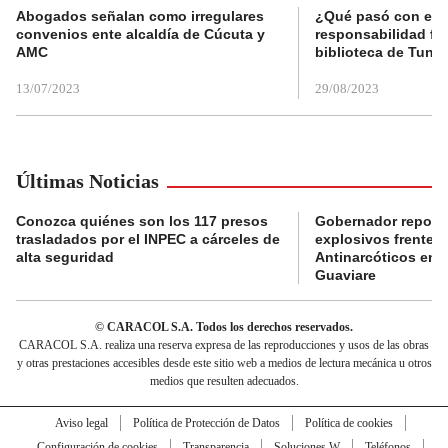
Abogados señalan como irregulares
¿Qué pasó con el 
convenios ente alcaldía de Cúcuta y
responsabilidad fis
AMC
biblioteca de Tunja
13/07/2023
29/08/2023
Últimas Noticias
Conozca quiénes son los 117 presos
Gobernador reporta
trasladados por el INPEC a cárceles de
explosivos frente 
alta seguridad
Antinarcóticos en 
Guaviare
© CARACOL S.A. Todos los derechos reservados.
CARACOL S.A. realiza una reserva expresa de las reproducciones y usos de las obras
y otras prestaciones accesibles desde este sitio web a medios de lectura mecánica u otros
medios que resulten adecuados.
Aviso legal
Política de Protección de Datos
Política de cookies
Configuración de cookies
Transparencia
Soluciones W
Teléfonos