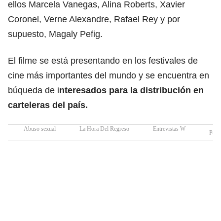
ellos Marcela Vanegas, Alina Roberts, Xavier
Coronel, Verne Alexandre, Rafael Rey y por
supuesto, Magaly Pefig.
El filme se está presentando en los festivales de
cine más importantes del mundo y se encuentra en
búqueda de i
nteresados para la distribución en
carteleras del país.
Abuso sexual
La Hora Del Regreso
Entrevistas W
Pelíc