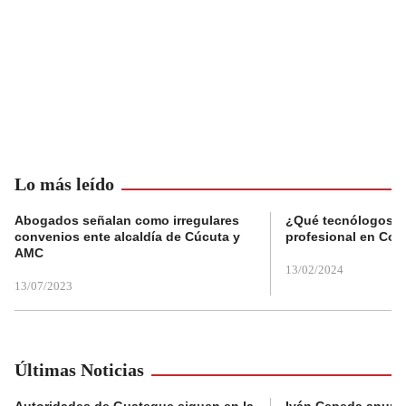
Lo más leído
Abogados señalan como irregulares
¿Qué tecnólogos re
convenios ente alcaldía de Cúcuta y
profesional en Col
AMC
13/02/2024
13/07/2023
Últimas Noticias
Autoridades de Guateque siguen en la
Iván Cepeda anunc