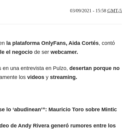
03/09/2021 - 15:58
GMT-5
 en
la plataforma OnlyFans, Aida Cortés
, contó
ble el negocio
de ser
webcamer.
s en una entrevista en Pulzo,
desertan porque no
vamente los
videos
y
streaming.
se lo ‘abudinean’”: Mauricio Toro sobre Mintic
ideo de Andy Rivera generó rumores entre los