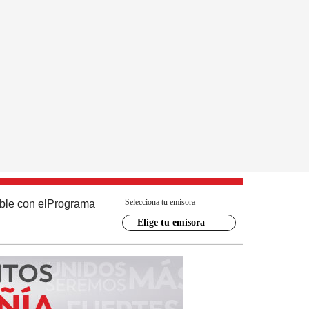
Selecciona tu emisora
ble con el
Programa
Elige tu emisora