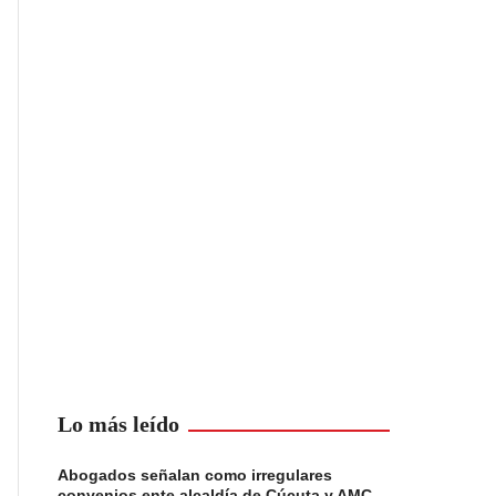
Lo más leído
Abogados señalan como irregulares
convenios ente alcaldía de Cúcuta y AMC