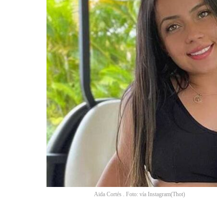
Aida Cortés . Foto: vía Instagram
(
Thot
)