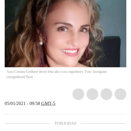
Aura Cristina Geithner deseó feliz año a sus seguidores. Foto: Instagram
crissgeithner
(
Thot
)
05/01/2021 - 09:58
GMT-5