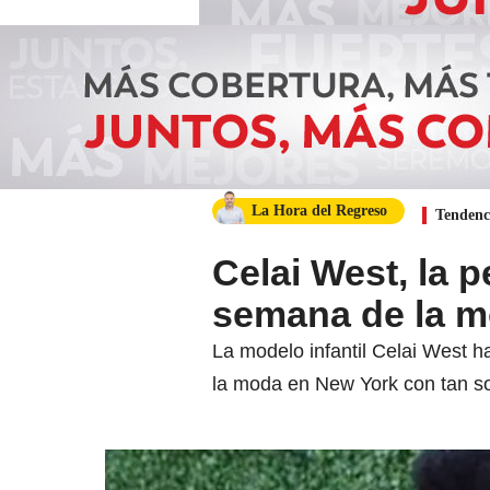
La Hora del Regreso
Tendenc
Celai West, la 
semana de la m
La modelo infantil Celai West h
la moda en New York con tan so