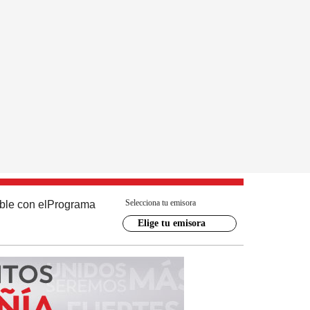
Selecciona tu emisora
ble con el
Programa
Elige tu emisora