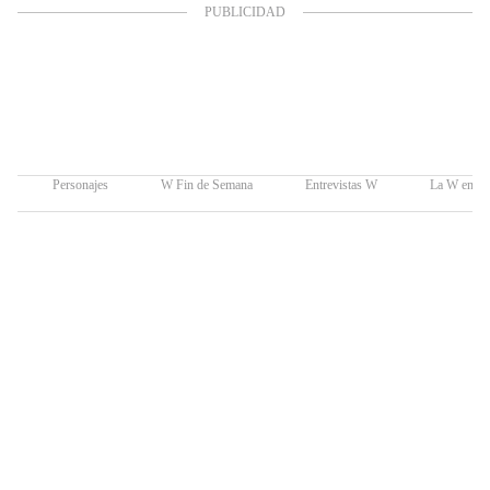
Personajes
W Fin de Semana
Entrevistas W
La W en Sp