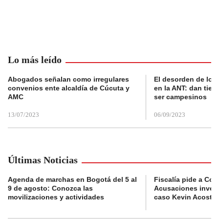
Lo más leído
Abogados señalan como irregulares
El desorden de los
convenios ente alcaldía de Cúcuta y
en la ANT: dan tier
AMC
ser campesinos
13/07/2023
06/09/2023
Últimas Noticias
Agenda de marchas en Bogotá del 5 al
Fiscalía pide a Com
9 de agosto: Conozca las
Acusaciones invest
movilizaciones y actividades
caso Kevin Acosta