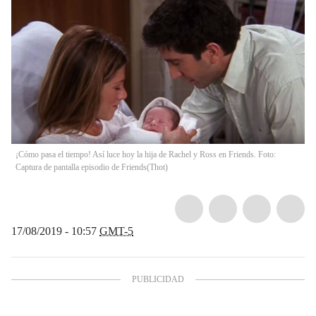
¡Cómo pasa el tiempo! Así luce hoy la hija de Rachel y Ross en Friends. Foto:
Captura de pantalla episodio de Friends
(
Thot
)
17/08/2019 - 10:57
GMT-5