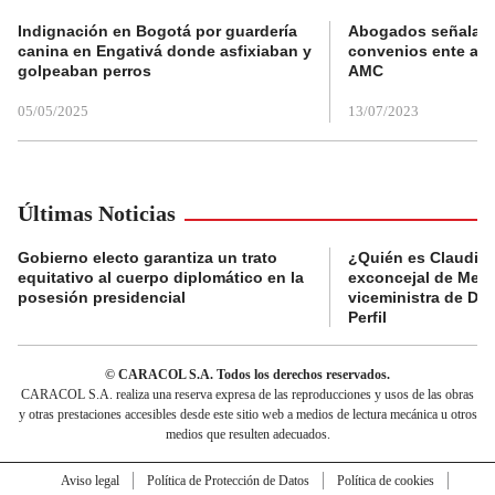
Indignación en Bogotá por guardería
Abogados señalan 
canina en Engativá donde asfixiaban y
convenios ente alc
golpeaban perros
AMC
05/05/2025
13/07/2023
Últimas Noticias
Gobierno electo garantiza un trato
¿Quién es Claudia C
equitativo al cuerpo diplomático en la
exconcejal de Mede
posesión presidencial
viceministra de De
Perfil
© CARACOL S.A. Todos los derechos reservados.
CARACOL S.A. realiza una reserva expresa de las reproducciones y usos de las obras
y otras prestaciones accesibles desde este sitio web a medios de lectura mecánica u otros
medios que resulten adecuados.
Aviso legal
Política de Protección de Datos
Política de cookies