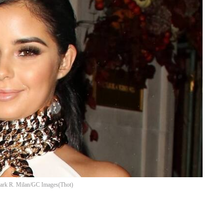
Mark R. Milan/GC Images
(
Thot
)