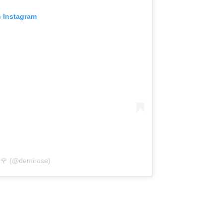
n Instagram
 🌹 (@demirose)