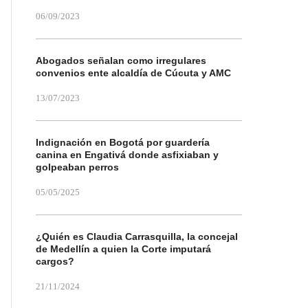
06/09/2023
Abogados señalan como irregulares
convenios ente alcaldía de Cúcuta y AMC
13/07/2023
Indignación en Bogotá por guardería
canina en Engativá donde asfixiaban y
golpeaban perros
05/05/2025
¿Quién es Claudia Carrasquilla, la concejal
de Medellín a quien la Corte imputará
cargos?
21/11/2024