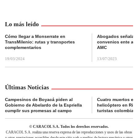
Lo más leído
Cómo llegar a Monserrate en
Abogados señalan 
TransMilenio: rutas y transportes
convenios ente alc
complementarios
AMC
19/03/2024
13/07/2023
Últimas Noticias
Campesinos de Boyacá piden al
Cuatro muertos en 
Gobierno de Abelardo de la Espriella
helicóptero en Rio,
cumplir sus promesas al campo
turistas colombian
© CARACOL S.A. Todos los derechos reservados.
CARACOL S.A. realiza una reserva expresa de las reproducciones y usos de las obras
y otras prestaciones accesibles desde este sitio web a medios de lectura mecánica u otros