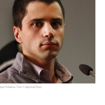
rique Peñalosa. Foto: Colprensa
(
Thot
)