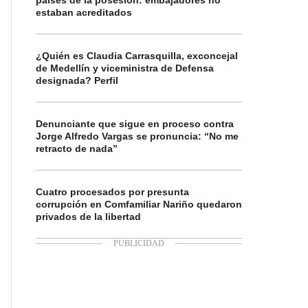
países de la posesión: embajadores no
estaban acreditados
¿Quién es Claudia Carrasquilla, exconcejal
de Medellín y viceministra de Defensa
designada? Perfil
Denunciante que sigue en proceso contra
Jorge Alfredo Vargas se pronuncia: “No me
retracto de nada”
Cuatro procesados por presunta
corrupción en Comfamiliar Nariño quedaron
privados de la libertad