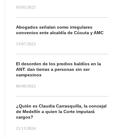
05/05/2025
Abogados señalan como irregulares
convenios ente alcaldía de Cúcuta y AMC
13/07/2023
El desorden de los predios baldíos en la
ANT: dan tierras a personas sin ser
campesinos
06/09/2023
¿Quién es Claudia Carrasquilla, la concejal
de Medellín a quien la Corte imputará
cargos?
21/11/2024