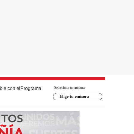
Selecciona tu emisora
ble con el
Programa
Elige tu emisora