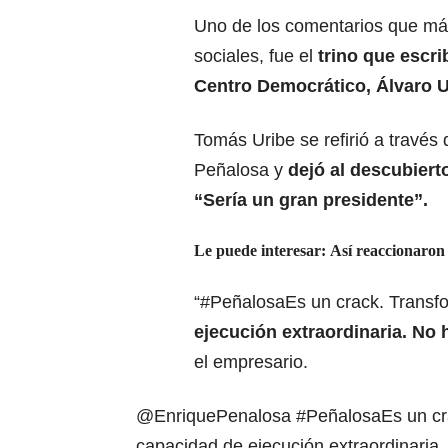
Uno de los comentarios que más
sociales, fue el
trino que escri
Centro Democrático, Álvaro U
Tomás Uribe se refirió a través 
Peñalosa y
dejó al descubierto
“Sería un gran presidente”.
Le puede interesar:
Así reaccionaron 
“#PeñalosaEs un crack. Transf
ejecución extraordinaria. No 
el empresario.
@EnriquePenalosa
#PeñalosaEs
un cr
capacidad de ejecución extraordinaria.