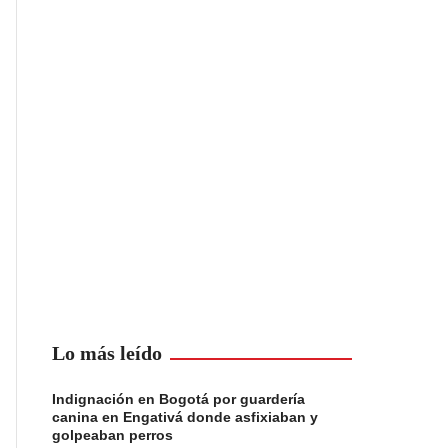
Lo más leído
Indignación en Bogotá por guardería
canina en Engativá donde asfixiaban y
golpeaban perros