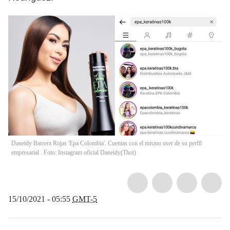
Daneidy Barrera Rojas 'Epa Colombia'. Cuentas con el mismo user de su perfil
empresarial . Foto: Instagram oficial Daneidy
(
Thot
)
15/10/2021 - 05:55
GMT-5