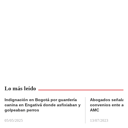
Lo más leído
Indignación en Bogotá por guardería
Abogados señalan 
canina en Engativá donde asfixiaban y
convenios ente alc
golpeaban perros
AMC
05/05/2025
13/07/2023