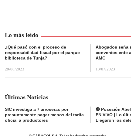
Lo más leído
¿Qué pasó con el proceso de
Abogados señalan 
responsabilidad fiscal por el parque
convenios ente alc
biblioteca de Tunja?
AMC
29/08/2023
13/07/2023
Últimas Noticias
SIC investiga a 7 arroceras por
🔴 Posesión Abelard
presuntamente pagar menos del tarifa
EN VIVO | Lo últim
oficial a productores
Llegaron los deleg
© CARACOL S.A. Todos los derechos reservados.