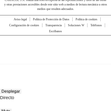
CARACOL S.A. realiza una reserva expresa de las reproducciones y usos de las obras
y otras prestaciones accesibles desde este sitio web a medios de lectura mecánica u otros
medios que resulten adecuados.
Aviso legal
Política de Protección de Datos
Política de cookies
Configuración de cookies
Transparencia
Soluciones W
Teléfonos
Escríbanos
Desplegar
Directo