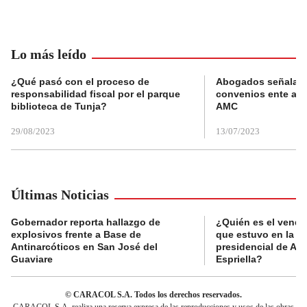
Lo más leído
¿Qué pasó con el proceso de
Abogados señalan 
responsabilidad fiscal por el parque
convenios ente alc
biblioteca de Tunja?
AMC
29/08/2023
13/07/2023
Últimas Noticias
Gobernador reporta hallazgo de
¿Quién es el vende
explosivos frente a Base de
que estuvo en la p
Antinarcóticos en San José del
presidencial de Abe
Guaviare
Espriella?
© CARACOL S.A. Todos los derechos reservados.