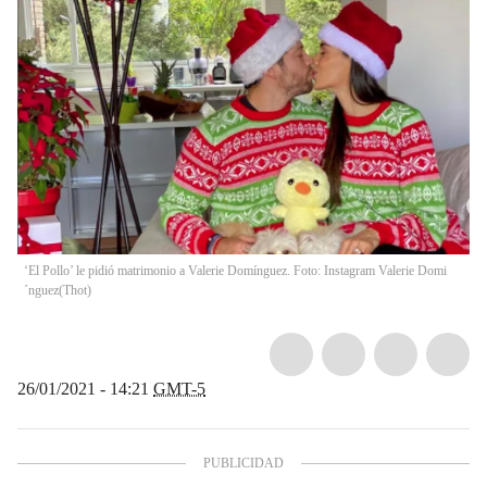
‘El Pollo’ le pidió matrimonio a Valerie Domínguez. Foto: Instagram Valerie Domi
´nguez
(
Thot
)
26/01/2021 - 14:21
GMT-5