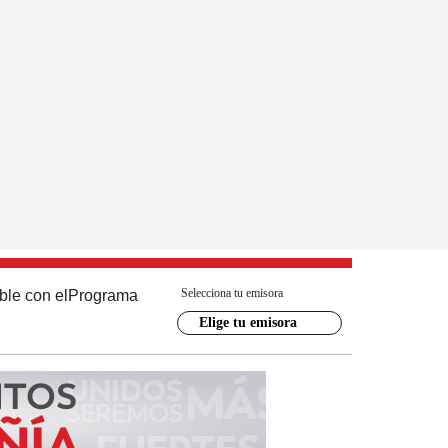
Selecciona tu emisora
ble con el
Programa
Elige tu emisora