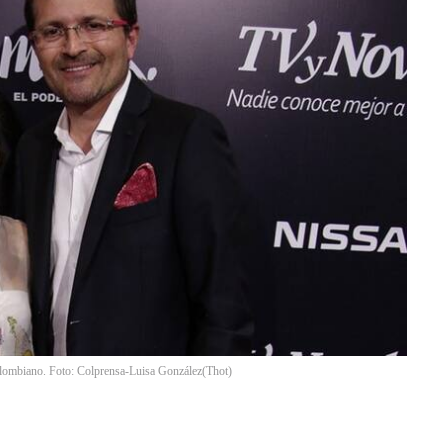
 colombiano. Foto: Colprensa-Luisa González
(
Thot
)