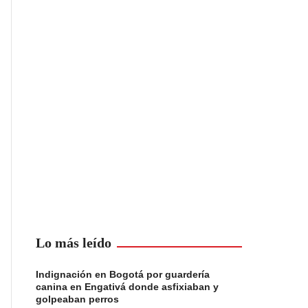
Lo más leído
Indignación en Bogotá por guardería
canina en Engativá donde asfixiaban y
golpeaban perros