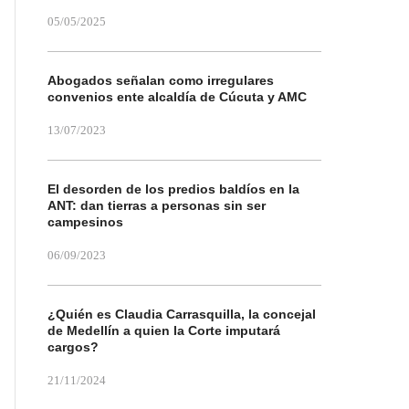
05/05/2025
Abogados señalan como irregulares
convenios ente alcaldía de Cúcuta y AMC
13/07/2023
El desorden de los predios baldíos en la
ANT: dan tierras a personas sin ser
campesinos
06/09/2023
¿Quién es Claudia Carrasquilla, la concejal
de Medellín a quien la Corte imputará
cargos?
21/11/2024