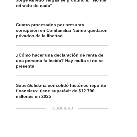
Jorge Alfredo Vargas se pronuncia: “No me
retracto de nada”
Cuatro procesados por presunta
corrupción en Comfamiliar Nariño quedaron
privados de la libertad
¿Cómo hacer una declaración de renta de
una persona fallecida? Hay multa si no se
presenta
SuperSolidaria consolidó histórico repunte
financiero: tiene superávit de $12.790
millones en 2025