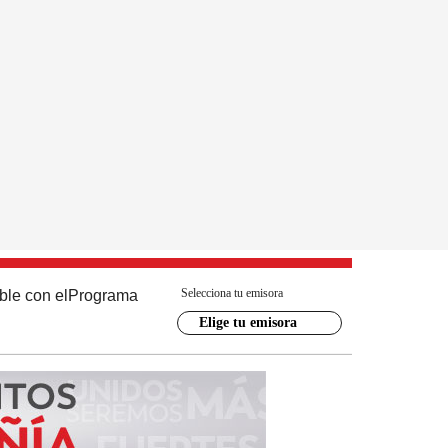
Selecciona tu emisora
ble con el
Programa
Elige tu emisora