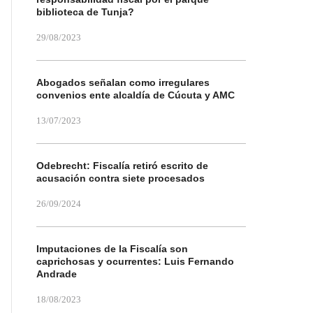
biblioteca de Tunja?
29/08/2023
Abogados señalan como irregulares
convenios ente alcaldía de Cúcuta y AMC
13/07/2023
Odebrecht: Fiscalía retiró escrito de
acusación contra siete procesados
26/09/2024
Imputaciones de la Fiscalía son
caprichosas y ocurrentes: Luis Fernando
Andrade
18/08/2023