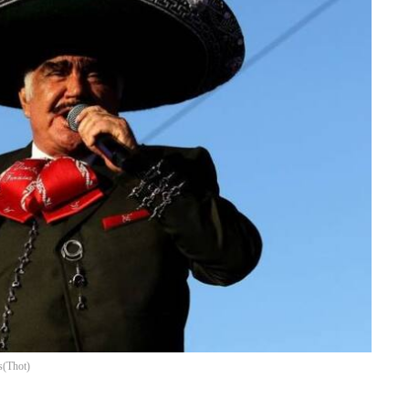
s
(
Thot
)