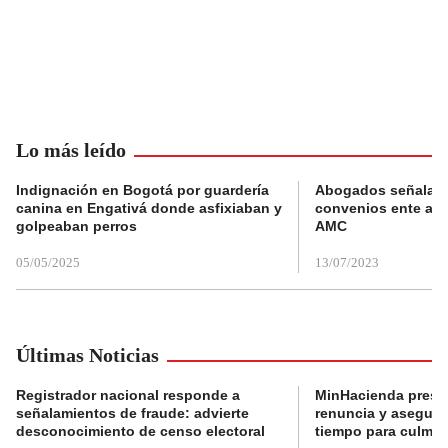
Lo más leído
Indignación en Bogotá por guardería
Abogados señalan 
canina en Engativá donde asfixiaban y
convenios ente alc
golpeaban perros
AMC
05/05/2025
13/07/2023
Últimas Noticias
Registrador nacional responde a
MinHacienda presen
señalamientos de fraude: advierte
renuncia y aseguró
desconocimiento de censo electoral
tiempo para culmina