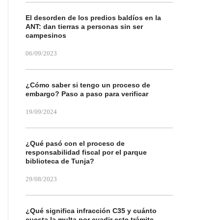
El desorden de los predios baldíos en la
ANT: dan tierras a personas sin ser
campesinos
06/09/2023
¿Cómo saber si tengo un proceso de
embargo? Paso a paso para verificar
19/09/2024
¿Qué pasó con el proceso de
responsabilidad fiscal por el parque
biblioteca de Tunja?
29/08/2023
¿Qué significa infracción C35 y cuánto
cuesta la multa por evadir este trámite