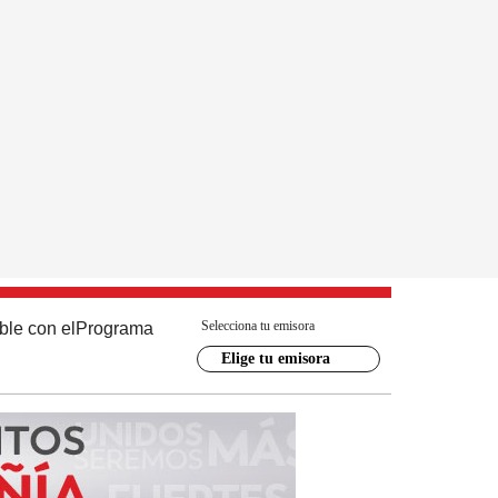
Selecciona tu emisora
ble con el
Programa
Elige tu emisora