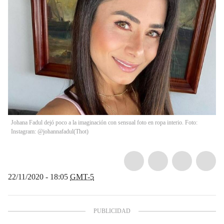
Johana Fadul dejó poco a la imaginación con sensual foto en ropa interio. Foto:
Instagram: @johannafadul
(
Thot
)
22/11/2020 - 18:05
GMT-5