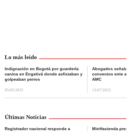
Lo más leído
Indignación en Bogotá por guardería
Abogados señalan 
canina en Engativá donde asfixiaban y
convenios ente alc
golpeaban perros
AMC
05/05/2025
13/07/2023
Últimas Noticias
Registrador nacional responde a
MinHacienda presen